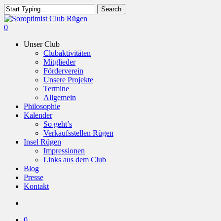
Skip
Search
to
Close
main
Search
search
0
content
Menu
Unser Club
Clubaktivitäten
Mitglieder
Förderverein
Unsere Projekte
Termine
Allgemein
Philosophie
Kalender
So geht’s
Verkaufsstellen Rügen
Insel Rügen
Impressionen
Links aus dem Club
Blog
Presse
Kontakt
search
0