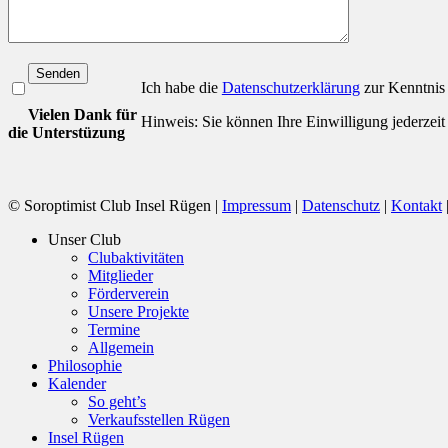
Bitte lasse dieses Feld leer.
Ich habe die
Datenschutzerklärung
zur Kenntnis
Vielen Dank für
Hinweis: Sie können Ihre Einwilligung jederzeit
die Unterstüzung
© Soroptimist Club Insel Rügen |
Impressum
|
Datenschutz
|
Kontakt
Close
Unser Club
Menu
Clubaktivitäten
Mitglieder
Förderverein
Unsere Projekte
Termine
Allgemein
Philosophie
Kalender
So geht’s
Verkaufsstellen Rügen
Insel Rügen