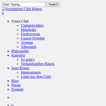
Skip
Search
to
Close
main
Search
search
0
content
Menu
Unser Club
Clubaktivitäten
Mitglieder
Förderverein
Unsere Projekte
Termine
Allgemein
Philosophie
Kalender
So geht’s
Verkaufsstellen Rügen
Insel Rügen
Impressionen
Links aus dem Club
Blog
Presse
Kontakt
search
0