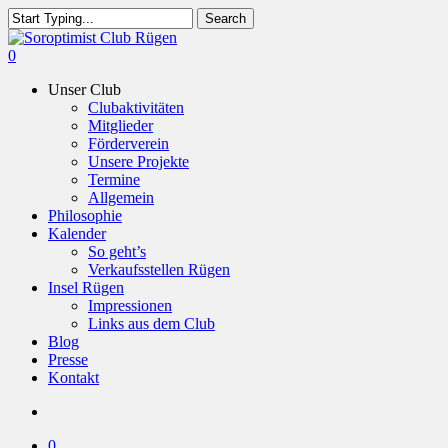
Skip
Search
to
Close
main
Search
search
0
content
Menu
Unser Club
Clubaktivitäten
Mitglieder
Förderverein
Unsere Projekte
Termine
Allgemein
Philosophie
Kalender
So geht’s
Verkaufsstellen Rügen
Insel Rügen
Impressionen
Links aus dem Club
Blog
Presse
Kontakt
search
0